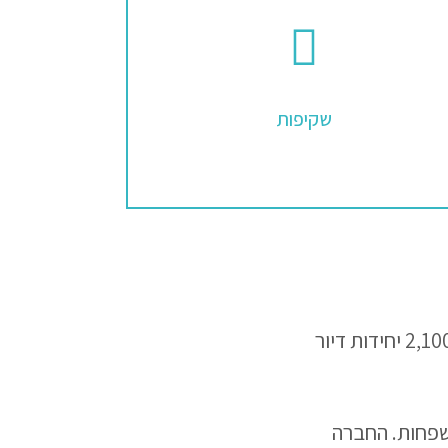
שקיפות
התמקדות והתמקצעות בהתחדשות עירונית עם 20 פרויקטים ומלמעלה מ-2,100 יחידות דיור
 אחראית לחידוש פני העיר ולאכלוס של למעלה מ-270 משפחות. החברה