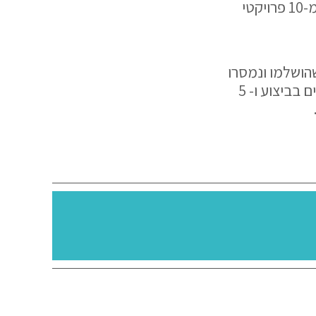
נמנית בין החברות הבודדות שהשלימה בהצלחה יתרה ואיכלסה למעלה מ-10 פרויקטי
1 בתל אביב ורמת גן שהושלמו ונמסרו
בהצלחה. במקביל מקדמת ויוזמת 20 פרויקטי תמ"א 2 מתוכם 4 פרויקטים בביצוע ו- 5