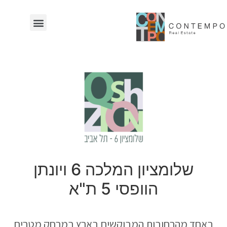
שותפים לדרך
מגזין קונטמפו
שלומציון המלכה 6 ויונתן
הוופסי 5 ת"א
באחד מהרחובות המבוקשים בארץ במרחק מטרים